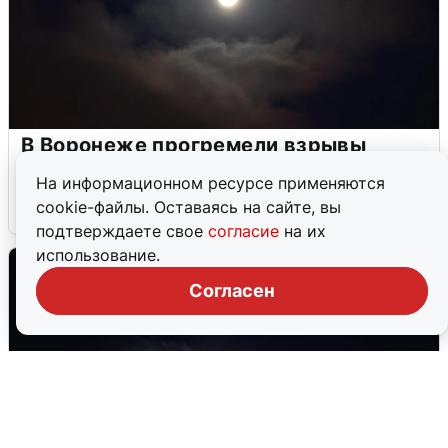
В Воронеже прогремели взрывы
после сигнала тревоги
На информационном ресурсе применяются
cookie-файлы. Оставаясь на сайте, вы
5 августа
0
подтверждаете свое
согласие
на их
использование.
Согласен