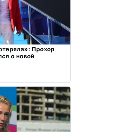
отеряла»: Прохор
ся о новой