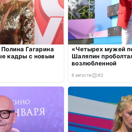
 Полина Гагарина
«Четырех мужей п
ые кадры с новым
Шаляпин проболтал
возлюбленной
6 августа
62