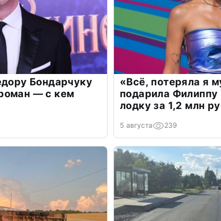
едору Бондарчуку
«Всё, потеряла я 
роман — с кем
подарила Филиппу
лодку за 1,2 млн р
5 августа
239