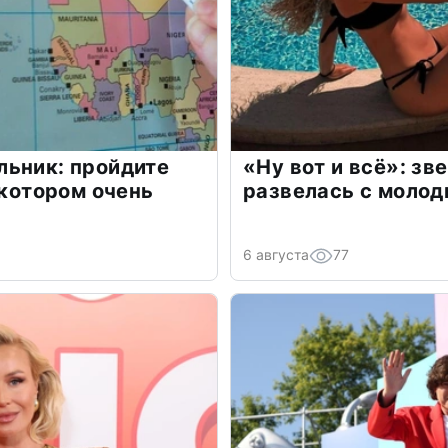
льник: пройдите
«Ну вот и всё»: з
 котором очень
развелась с моло
6 августа
77