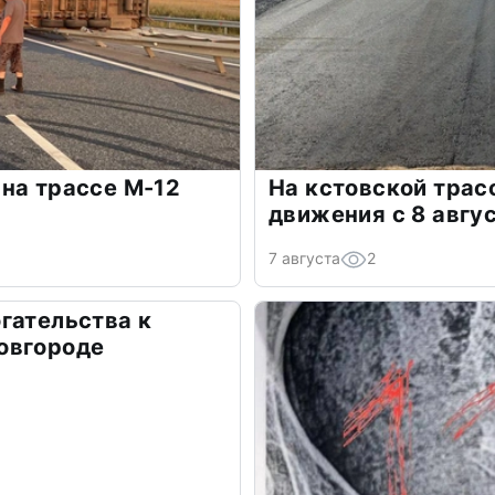
на трассе М-12
На кстовской трас
движения с 8 авгу
7 августа
2
гательства к
овгороде