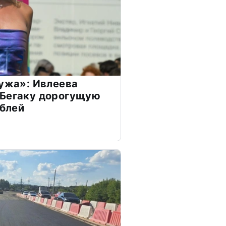
мужа»: Ивлеева
 Бегаку дорогущую
ублей