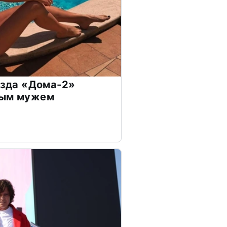
везда «Дома-2»
дым мужем