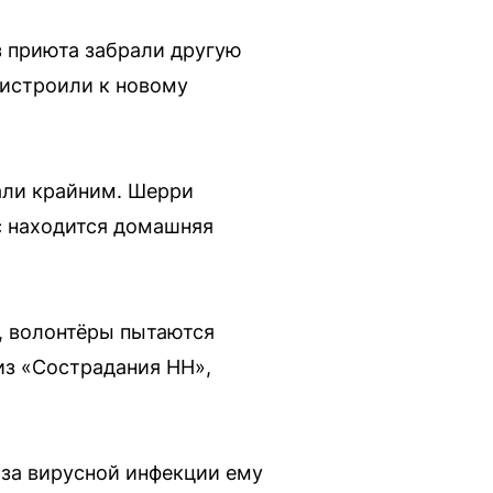
з приюта забрали другую
ристроили к новому
али крайним. Шерри
ас находится домашняя
, волонтёры пытаются
 из «Сострадания НН»,
-за вирусной инфекции ему