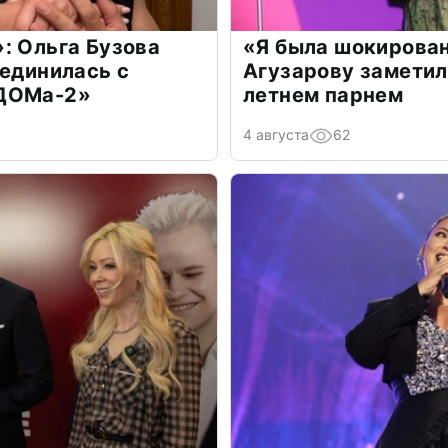
: Ольга Бузова
«Я была шокирова
оединилась с
Агузарову заметил
«ДОМа-2»
летнем парнем
4 августа
62