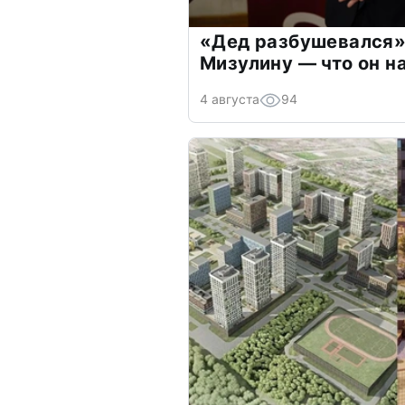
«Дед разбушевался»
Мизулину — что он н
4 августа
94