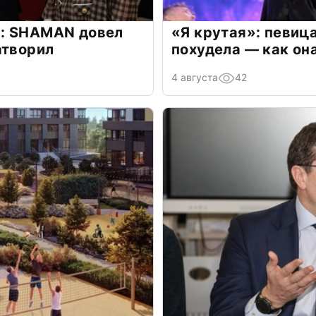
: SHAMAN довел
«Я крутая»: певиц
атворил
похудела — как он
4 августа
42