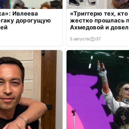
жа»: Ивлеева
«Триггерю тех, кто
егаку дорогущую
жестко прошлась п
лей
Ахмедовой и довел
5 августа
37