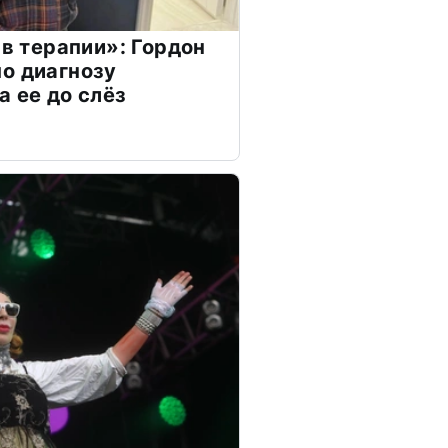
 в терапии»: Гордон
о диагнозу
а ее до слёз