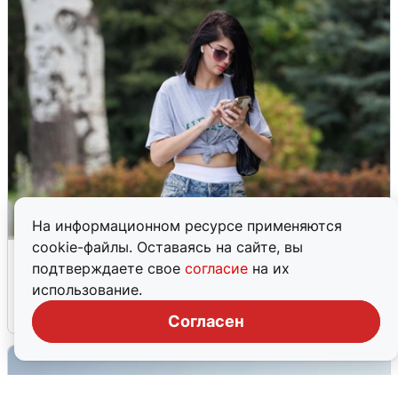
На информационном ресурсе применяются
cookie-файлы. Оставаясь на сайте, вы
Волгоградцы остались без
подтверждаете свое
согласие
на их
мобильного интернета
использование.
6 августа
0
Согласен