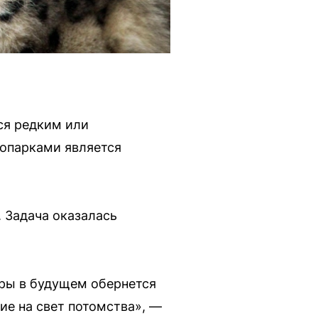
ся редким или
оопарками является
. Задача оказалась
ары в будущем обернется
е на свет потомства», —