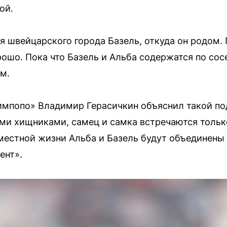
ой.
я швейцарского города Базель, откуда он родом.
ошо. Пока что Базель и Альба содержатся по сосе
м.
импопо» Владимир Герасичкин объяснил такой по
и хищниками, самец и самка встречаются тольк
местной жизни Альба и Базель будут объединены 
ент».