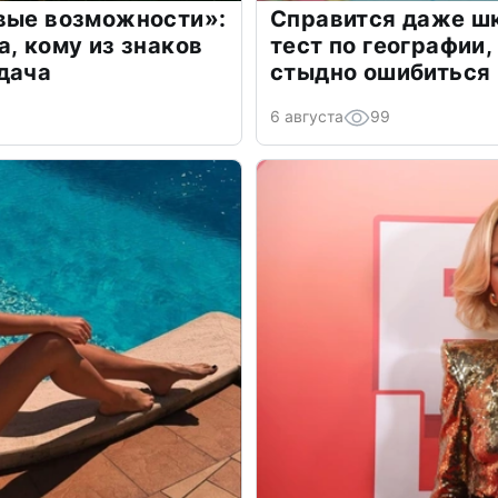
овые возможности»:
Справится даже шк
а, кому из знаков
тест по географии,
дача
стыдно ошибиться
6 августа
99