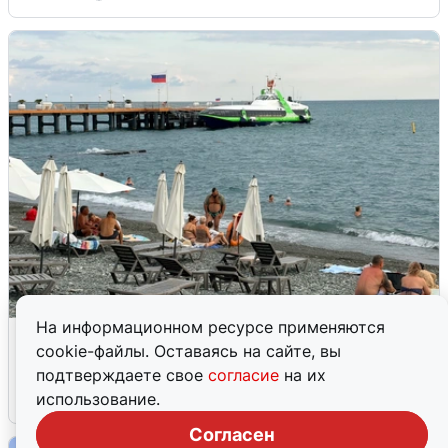
На информационном ресурсе применяются
Жители и туристы Сочи рассказали
cookie-файлы. Оставаясь на сайте, вы
об атаке БПЛА 5 августа
подтверждаете свое
согласие
на их
использование.
5 августа
0
Согласен