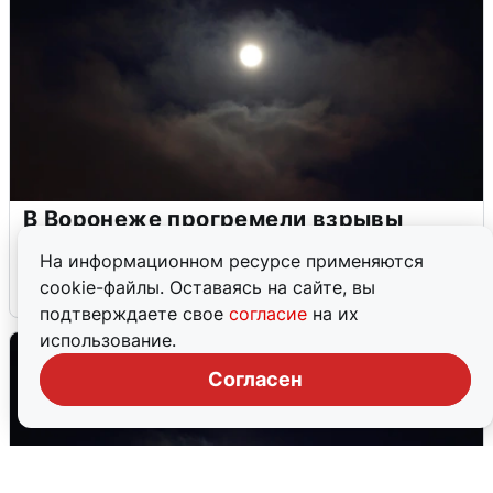
В Воронеже прогремели взрывы
после сигнала тревоги
На информационном ресурсе применяются
cookie-файлы. Оставаясь на сайте, вы
5 августа
0
подтверждаете свое
согласие
на их
использование.
Согласен