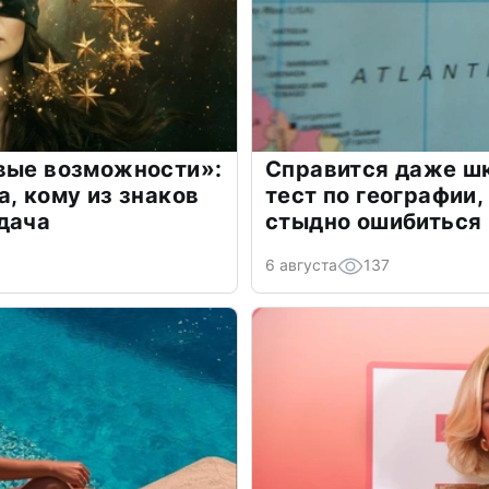
овые возможности»:
Справится даже шк
а, кому из знаков
тест по географии,
дача
стыдно ошибиться
6 августа
137