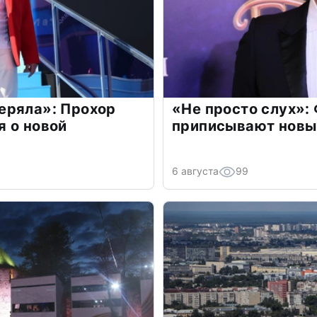
еряла»: Прохор
«Не просто слух»:
 о новой
приписывают новы
6 августа
99