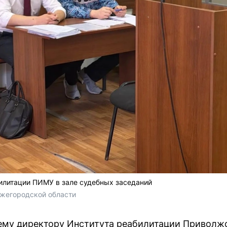
илитации ПИМУ в зале судебных заседаний
жегородской области
ему директору Института реабилитации Приволж