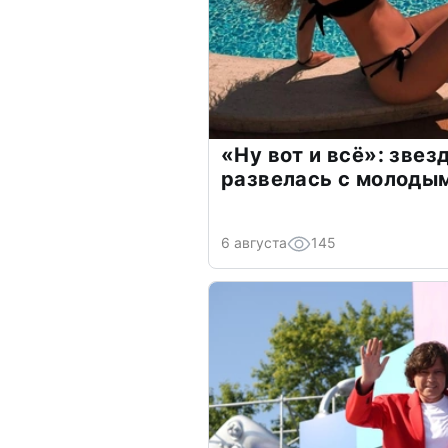
«Ну вот и всё»: зве
развелась с молоды
6 августа
145