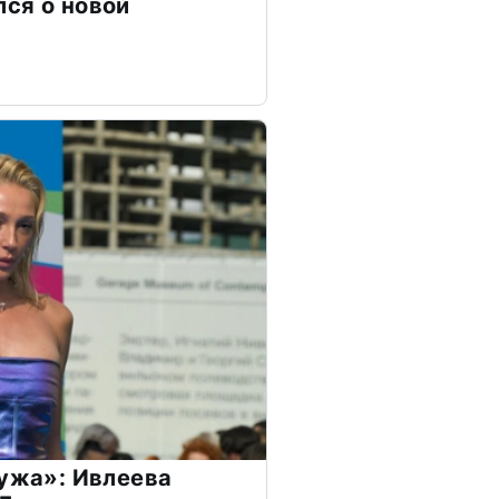
ся о новой
мужа»: Ивлеева