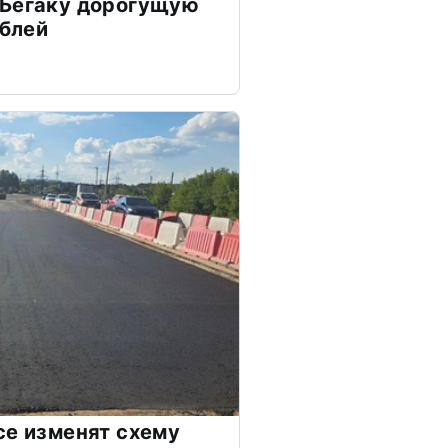
 Бегаку дорогущую
ублей
се изменят схему