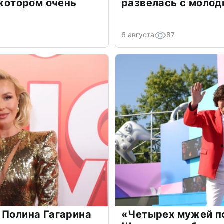
 котором очень
развелась с моло
6 августа
87
 Полина Гагарина
«Четырех мужей п