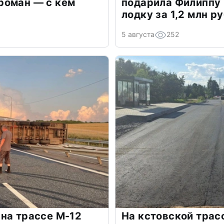
роман — с кем
подарила Филиппу
лодку за 1,2 млн р
5 августа
252
на трассе М-12
На кстовской трас