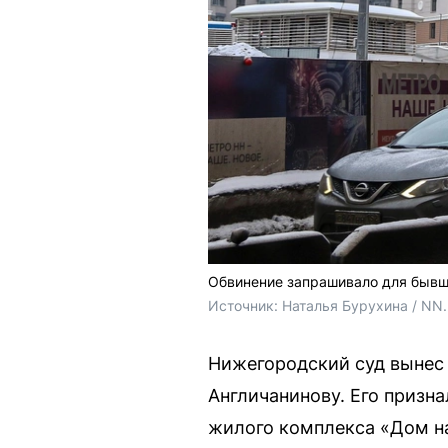
Обвинение запрашивало для бывше
Источник: 
Наталья Бурухина / NN
Нижегородский суд вынес
Англичанинову. Его призн
жилого комплекса «Дом на