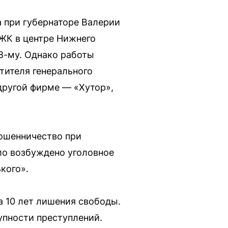
а при губернаторе Валерии
 ЖК в центре Нижнего
18-му. Однако работы
стителя генерального
другой фирме — «Хутор»,
мошенничество при
ло возбуждено уголовное
кого».
а 10 лет лишения свободы.
упности преступлений.