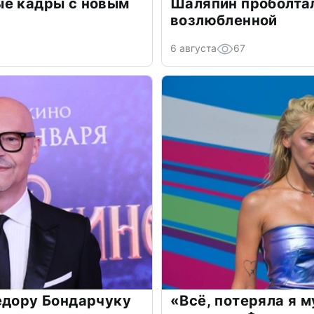
ые кадры с новым
Шаляпин проболтал
возлюбленной
6 августа
67
едору Бондарчуку
«Всё, потеряла я 