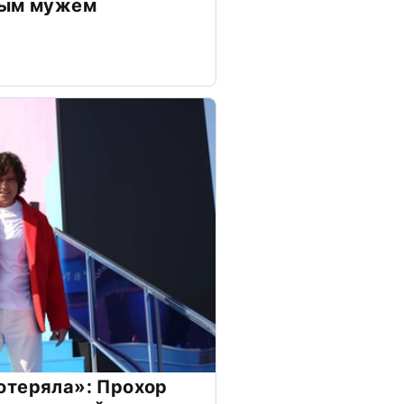
дым мужем
отеряла»: Прохор