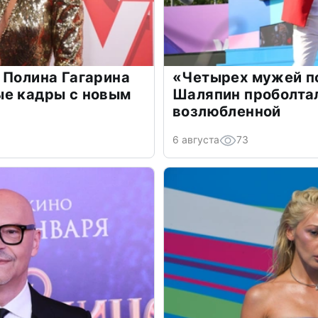
 Полина Гагарина
«Четырех мужей п
ые кадры с новым
Шаляпин проболтал
возлюбленной
6 августа
73