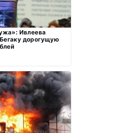
мужа»: Ивлеева
 Бегаку дорогущую
ублей