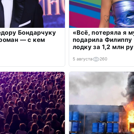
едору Бондарчуку
«Всё, потеряла я 
роман — с кем
подарила Филиппу
лодку за 1,2 млн р
5 августа
260