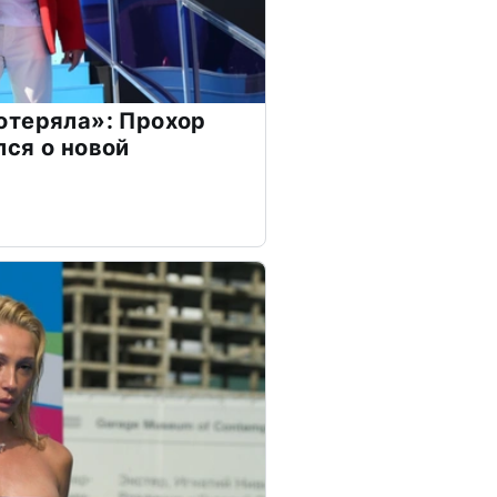
отеряла»: Прохор
ся о новой