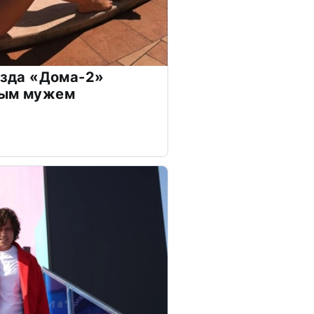
везда «Дома-2»
дым мужем