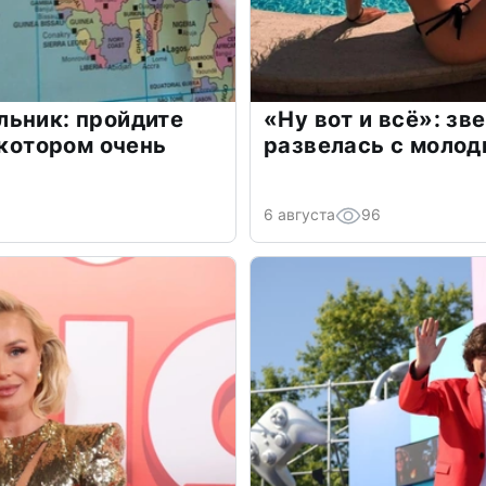
льник: пройдите
«Ну вот и всё»: з
 котором очень
развелась с моло
6 августа
96