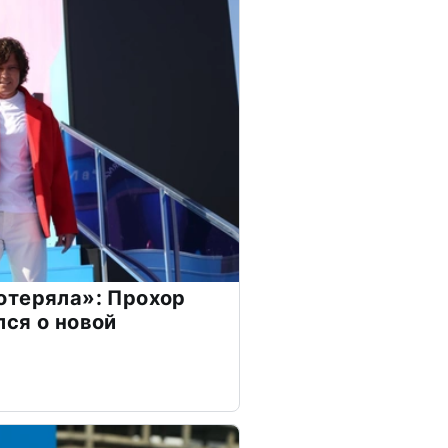
отеряла»: Прохор
ся о новой