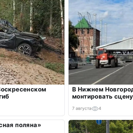
Воскресенском
В Нижнем Новгоро
гиб
монтировать сцену
7 августа
4
сная поляна»