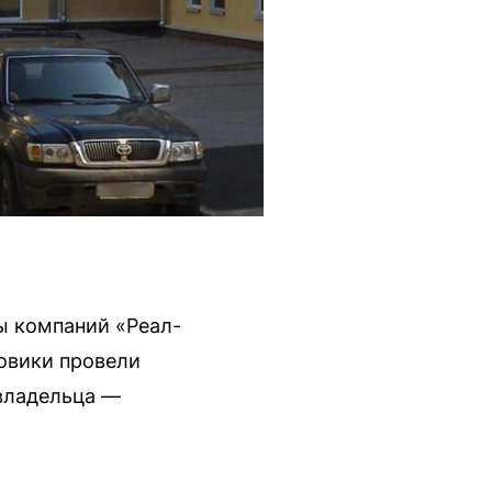
ы компаний «Реал-
овики провели
 владельца —