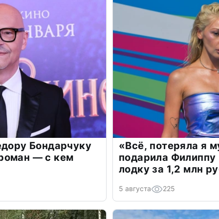
едору Бондарчуку
«Всё, потеряла я 
роман — с кем
подарила Филиппу
лодку за 1,2 млн р
5 августа
225