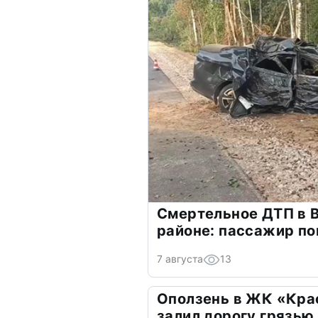
Смертельное ДТП в 
районе: пассажир по
7 августа
13
Оползень в ЖК «Кра
залил дорогу грязью