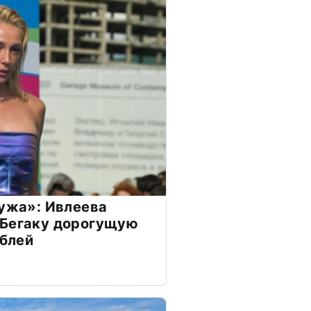
мужа»: Ивлеева
 Бегаку дорогущую
ублей