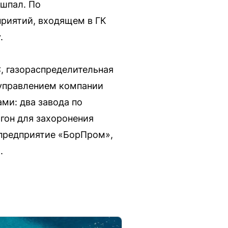
 шпал. По
риятий, входящем в ГК
.
С, газораспределительная
д управлением компании
ми: два завода по
гон для захоронения
 предприятие «БорПром»,
.