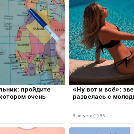
льник: пройдите
«Ну вот и всё»: з
 котором очень
развелась с моло
6 августа
66