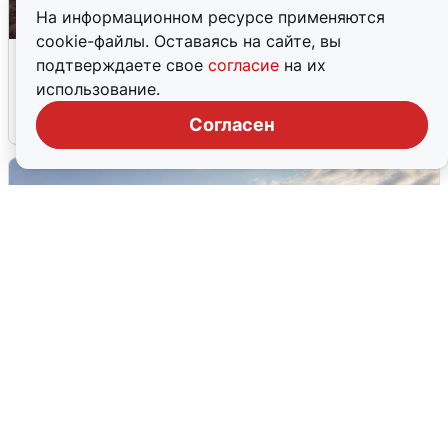
На информационном ресурсе применяются
cookie-файлы. Оставаясь на сайте, вы
Опубликована карта отключений
подтверждаете свое
согласие
на их
воды в Воронеже
использование.
6 августа
0
Согласен