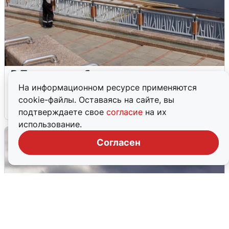
В Туре вода убывает, на других реках
области прибывает
На информационном ресурсе применяются
cookie-файлы. Оставаясь на сайте, вы
4 августа
0
подтверждаете свое
согласие
на их
использование.
Согласен