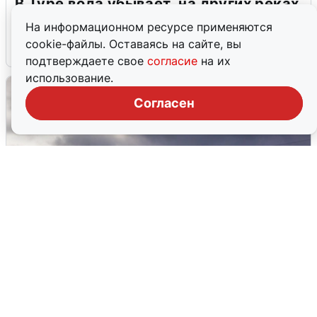
В Туре вода убывает, на других реках
области прибывает
На информационном ресурсе применяются
cookie-файлы. Оставаясь на сайте, вы
4 августа
0
подтверждаете свое
согласие
на их
использование.
Согласен
Над ХМАО впервые сбили
беспилотники