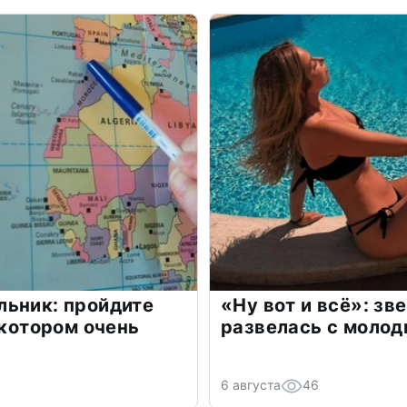
льник: пройдите
«Ну вот и всё»: з
 котором очень
развелась с моло
6 августа
46