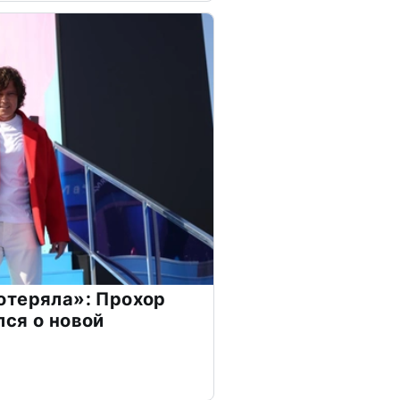
отеряла»: Прохор
ся о новой