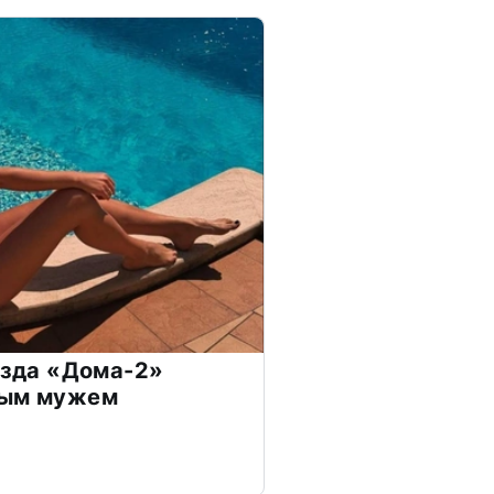
везда «Дома-2»
дым мужем