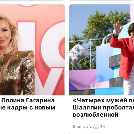
 Полина Гагарина
«Четырех мужей п
ые кадры с новым
Шаляпин проболтал
возлюбленной
6 августа
38