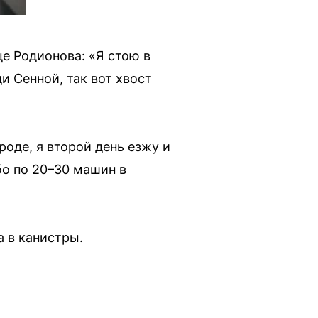
це Родионова: «Я стою в
и Сенной, так вот хвост
оде, я второй день езжу и
бо по 20–30 машин в
 в канистры.