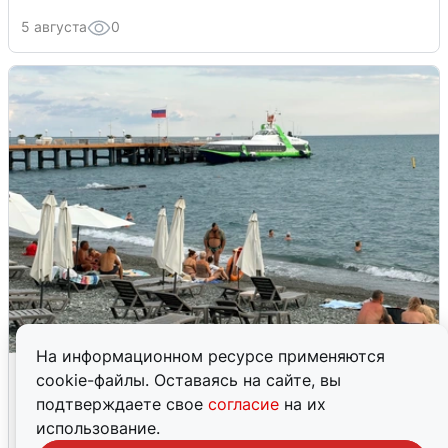
5 августа
0
На информационном ресурсе применяются
Жители и туристы Сочи рассказали
cookie-файлы. Оставаясь на сайте, вы
об атаке БПЛА 5 августа
подтверждаете свое
согласие
на их
использование.
5 августа
0