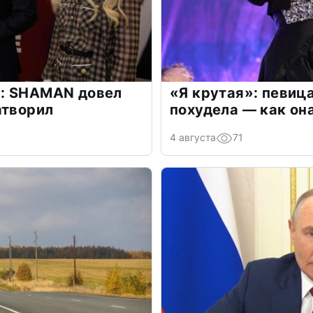
: SHAMAN довел
«Я крутая»: певиц
атворил
похудела — как он
4 августа
71