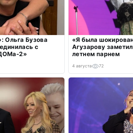
: Ольга Бузова
«Я была шокирова
оединилась с
Агузарову заметил
«ДОМа-2»
летнем парнем
4 августа
72