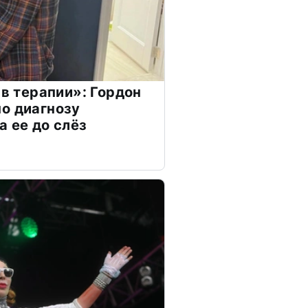
 в терапии»: Гордон
о диагнозу
а ее до слёз