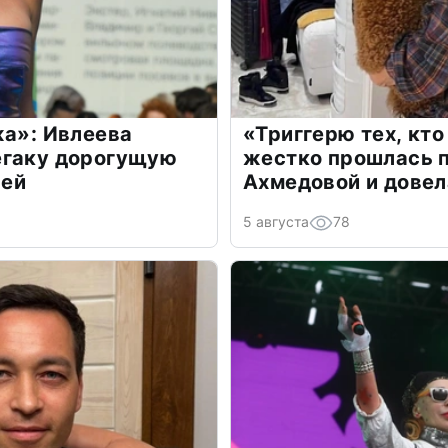
жа»: Ивлеева
«Триггерю тех, кто
егаку дорогущую
жестко прошлась п
лей
Ахмедовой и довел
5 августа
78