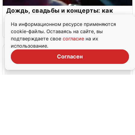
Дождь, свадьбы и концерты: как
Екатеринбург отметил 303-летие
На информационном ресурсе применяются
2 августа
0
cookie-файлы. Оставаясь на сайте, вы
подтверждаете свое
согласие
на их
использование.
Согласен