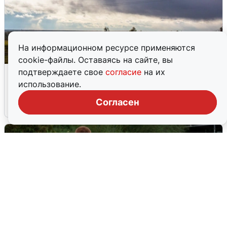
На информационном ресурсе применяются
cookie-файлы. Оставаясь на сайте, вы
Над ХМАО впервые сбили
подтверждаете свое
согласие
на их
беспилотники
использование.
Согласен
3 августа
0