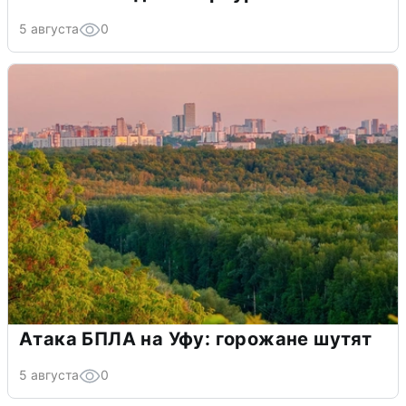
5 августа
0
Атака БПЛА на Уфу: горожане шутят
5 августа
0