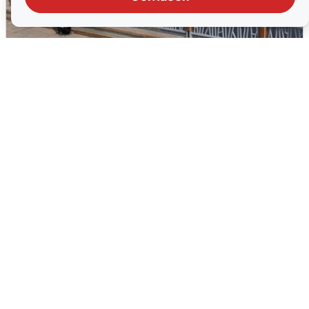
В Туре вода убывает, на других реках
области прибывает
4 августа
0