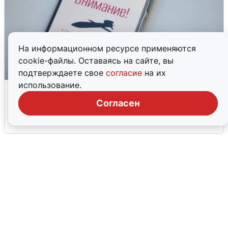
На информационном ресурсе применяются
cookie-файлы. Оставаясь на сайте, вы
подтверждаете свое
согласие
на их
использование.
Ракетная опасность в Свердловской
области: что известно
Согласен
6 августа
0