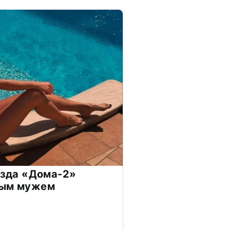
везда «Дома-2»
дым мужем