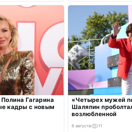
 Полина Гагарина
«Четырех мужей п
ые кадры с новым
Шаляпин проболтал
возлюбленной
6 августа
11