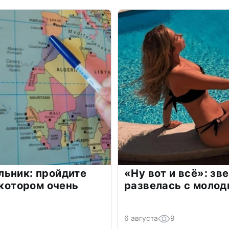
льник: пройдите
«Ну вот и всё»: з
 котором очень
развелась с моло
6 августа
9