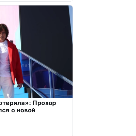
отеряла»: Прохор
ся о новой