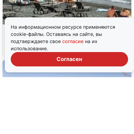
На информационном ресурсе применяются
Жители и туристы Сочи рассказали
cookie-файлы. Оставаясь на сайте, вы
об атаке БПЛА 5 августа
подтверждаете свое
согласие
на их
использование.
5 августа
0
Согласен