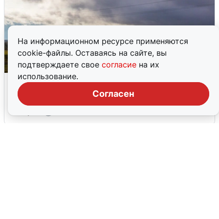
На информационном ресурсе применяются
cookie-файлы. Оставаясь на сайте, вы
подтверждаете свое
согласие
на их
использование.
Над ХМАО впервые сбили
беспилотники
Согласен
3 августа
0