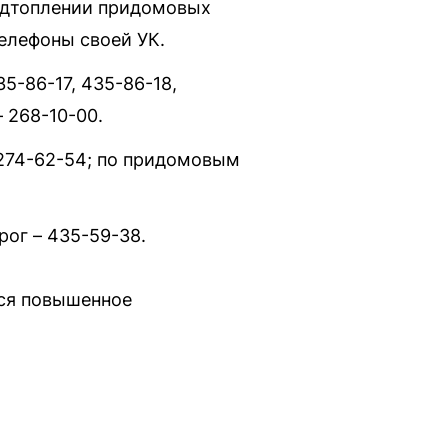
одтоплении придомовых
елефоны своей УК.
5-86-17, 435-86-18,
 268-10-00.
 274-62-54; по придомовым
ог – 435-59-38.
тся повышенное