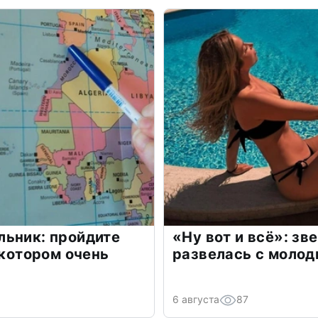
льник: пройдите
«Ну вот и всё»: з
 котором очень
развелась с моло
6 августа
87