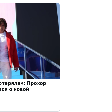
отеряла»: Прохор
ся о новой