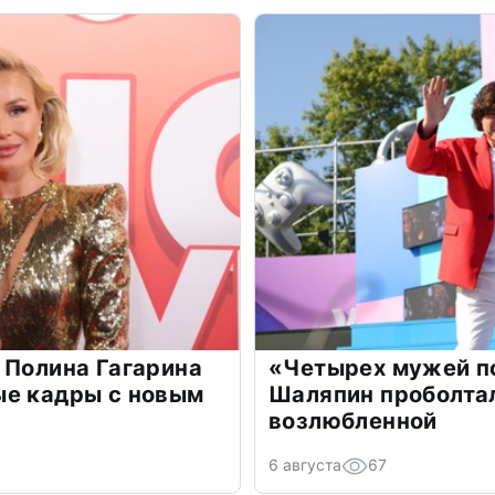
 Полина Гагарина
«Четырех мужей п
ые кадры с новым
Шаляпин проболтал
возлюбленной
6 августа
67