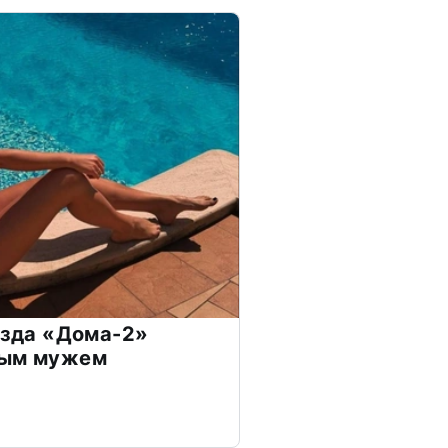
везда «Дома-2»
дым мужем