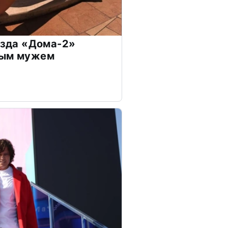
везда «Дома-2»
дым мужем