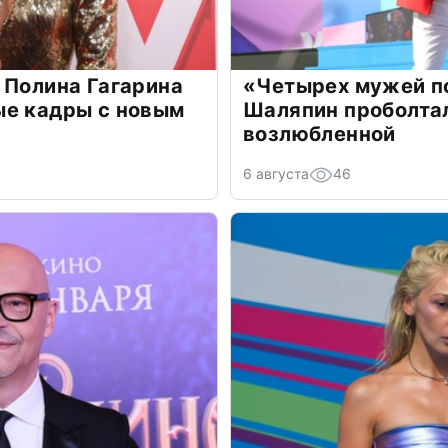
 Полина Гагарина
«Четырех мужей п
ые кадры с новым
Шаляпин проболтал
возлюбленной
6 августа
46