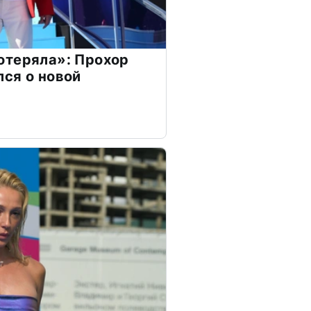
отеряла»: Прохор
ся о новой