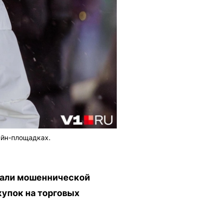
айн-площадках.
тали мошеннической
купок на торговых