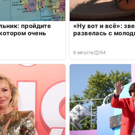
льник: пройдите
«Ну вот и всё»: з
 котором очень
развелась с моло
6 августа
54