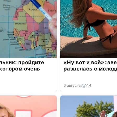
льник: пройдите
«Ну вот и всё»: з
 котором очень
развелась с моло
6 августа
14