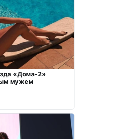
везда «Дома-2»
дым мужем