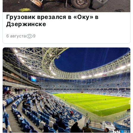
Грузовик врезался в «Оку» в
Дзержинске
6 августа
9