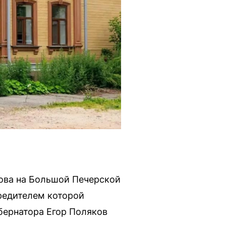
ова на Большой Печерской
редителем которой
бернатора Егор Поляков