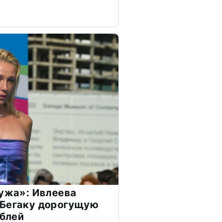
мужа»: Ивлеева
 Бегаку дорогущую
ублей