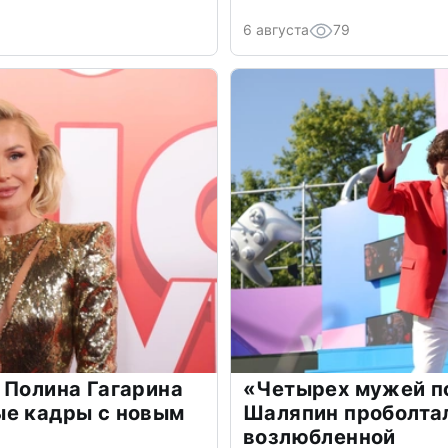
6 августа
79
 Полина Гагарина
«Четырех мужей п
ые кадры с новым
Шаляпин проболтал
возлюбленной