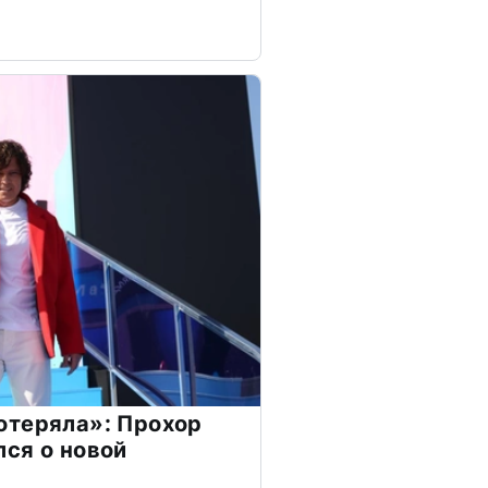
отеряла»: Прохор
ся о новой