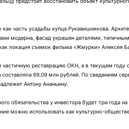
ельцу предстоит восстановить объект культурного
ду как часть усадьбы купца Рукавишникова. Архит
ами модерна, фасад украшен деталями, типичными
 как локация съемок фильма «Жмурки» Алексея Б
и частичную реставрацию ОКН, а в текущем году 
а составляла 69,09 млн рублей. По сведениям сер
адлежит Антону Ананьину.
ого обязательства у инвестора будет три года н
ание можно использовать как культурно-обществе