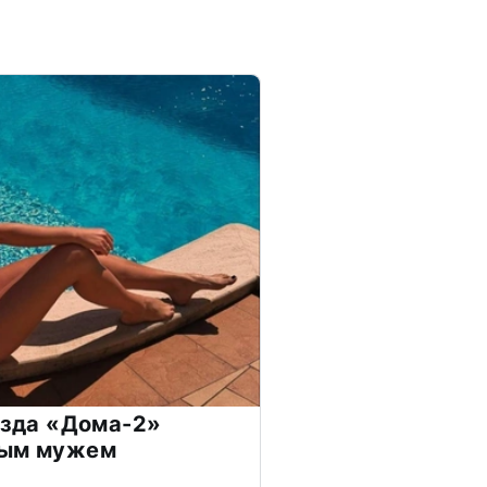
везда «Дома-2»
дым мужем