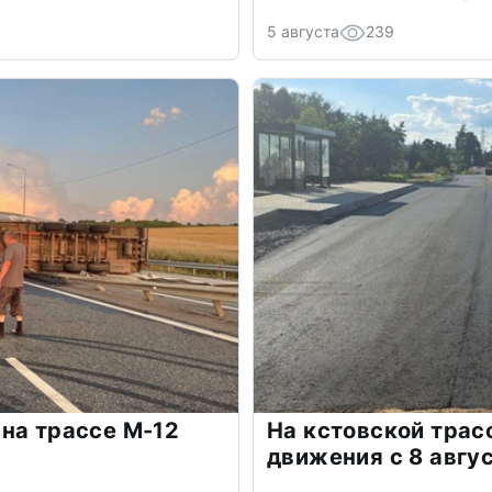
5 августа
239
на трассе М-12
На кстовской трас
движения с 8 авгу