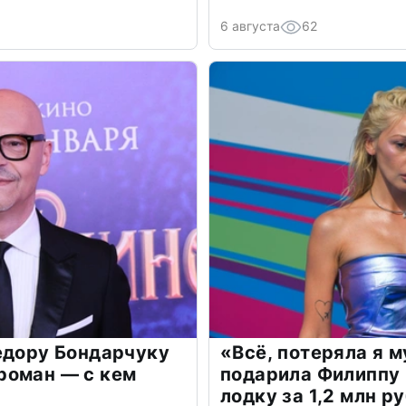
6 августа
62
едору Бондарчуку
«Всё, потеряла я 
роман — с кем
подарила Филиппу
лодку за 1,2 млн р