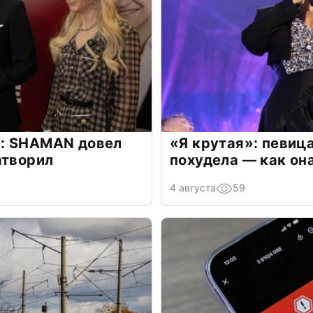
: SHAMAN довел
«Я крутая»: певиц
атворил
похудела — как он
4 августа
59