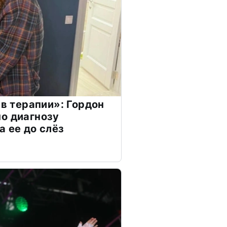
 в терапии»: Гордон
о диагнозу
а ее до слёз