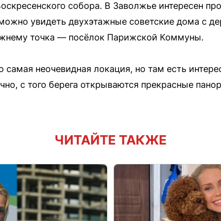
Воскресенского собора. В Заволжье интересен про
 можно увидеть двухэтажные советские дома с д
жнему точка — посёлок Парижской Коммуны.
о самая неочевидная локация, но там есть интере
ечно, с того берега открываются прекрасные пан
ЧИТАЙТЕ ТАКЖЕ