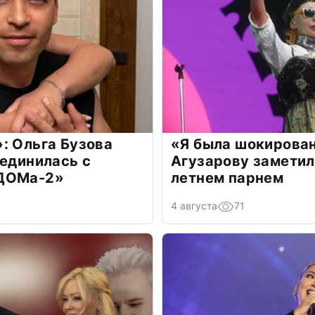
: Ольга Бузова
«Я была шокирова
оединилась с
Агузарову заметил
«ДОМа-2»
летнем парнем
4 августа
71