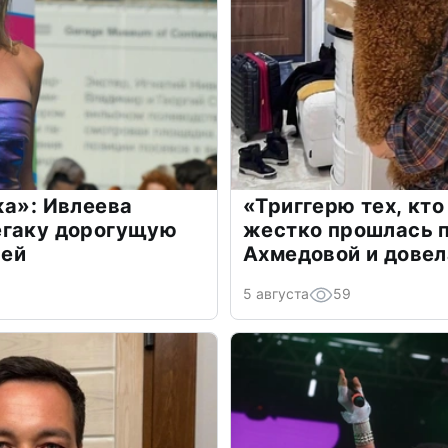
жа»: Ивлеева
«Триггерю тех, кто
егаку дорогущую
жестко прошлась п
лей
Ахмедовой и довел
5 августа
59