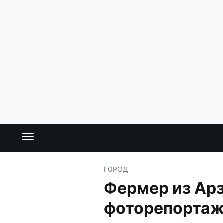
ГОРОД
Фермер из Ар
фоторепорта