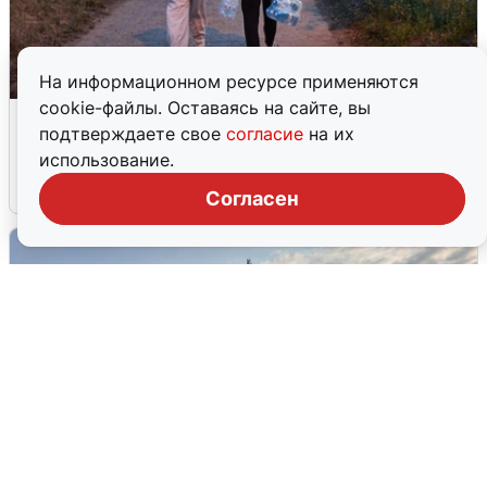
На информационном ресурсе применяются
cookie-файлы. Оставаясь на сайте, вы
Опубликована карта отключений
подтверждаете свое
согласие
на их
воды в Воронеже
использование.
6 августа
0
Согласен