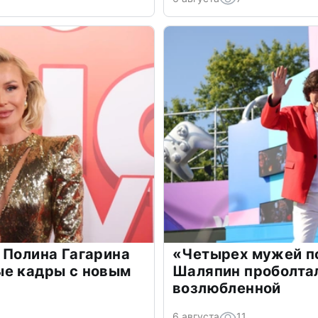
 Полина Гагарина
«Четырех мужей п
ые кадры с новым
Шаляпин проболтал
возлюбленной
6 августа
11