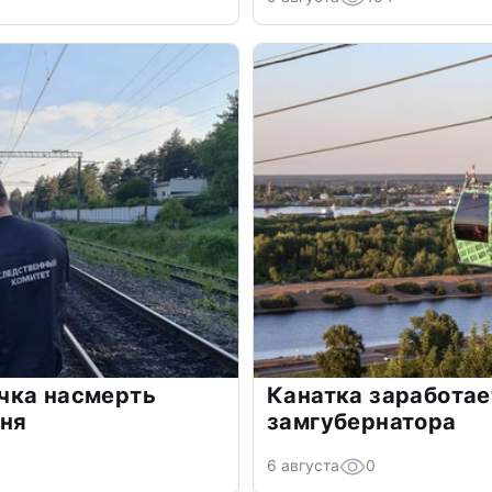
чка насмерть
Канатка заработае
рня
замгубернатора
6 августа
0