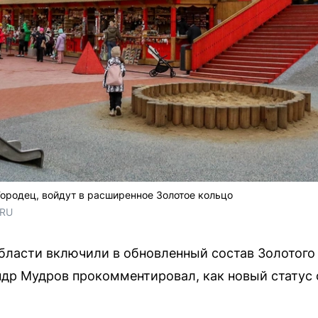
ородец, войдут в расширенное Золотое кольцо
.RU
ласти включили в обновленный состав Золотого 
ндр Мудров прокомментировал, как новый статус 