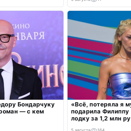
едору Бондарчуку
«Всё, потеряла я 
роман — с кем
подарила Филиппу
лодку за 1,2 млн р
5 августа
164