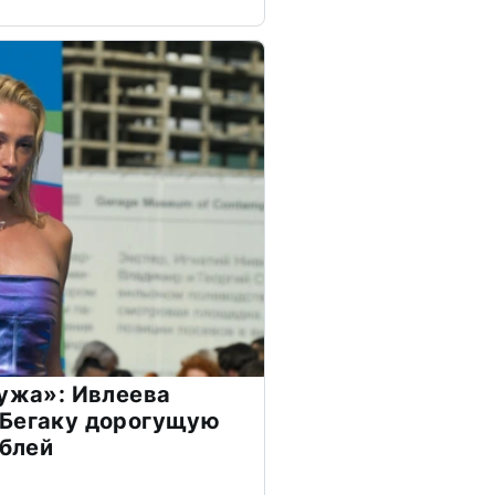
мужа»: Ивлеева
 Бегаку дорогущую
ублей