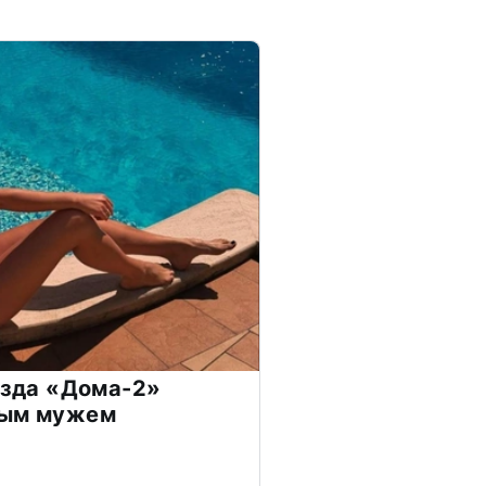
везда «Дома-2»
дым мужем