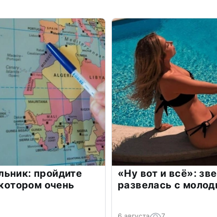
льник: пройдите
«Ну вот и всё»: з
 котором очень
развелась с моло
6 августа
7