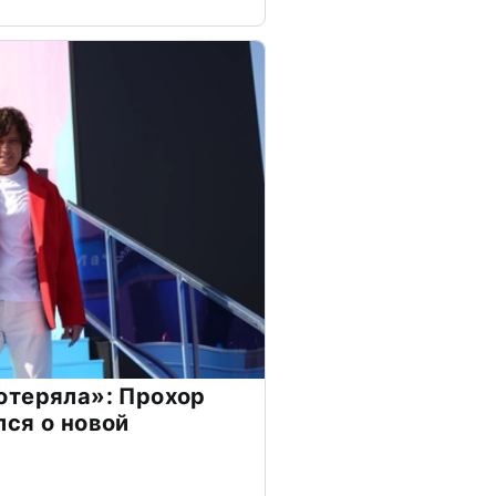
отеряла»: Прохор
ся о новой