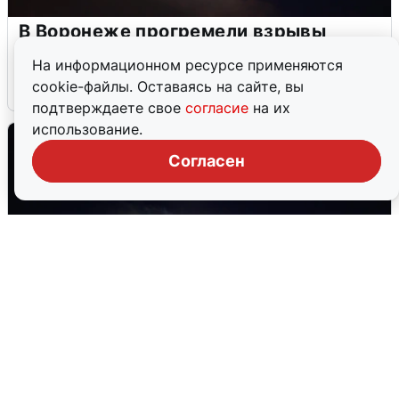
В Воронеже прогремели взрывы
после сигнала тревоги
На информационном ресурсе применяются
cookie-файлы. Оставаясь на сайте, вы
5 августа
0
подтверждаете свое
согласие
на их
использование.
Согласен
Взрывы в Воронеже после сигнала