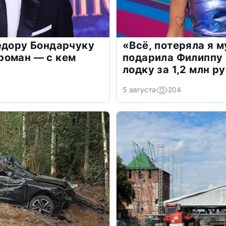
едору Бондарчуку
«Всё, потеряла я 
роман — с кем
подарила Филиппу
лодку за 1,2 млн р
5 августа
204