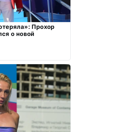
отеряла»: Прохор
ся о новой