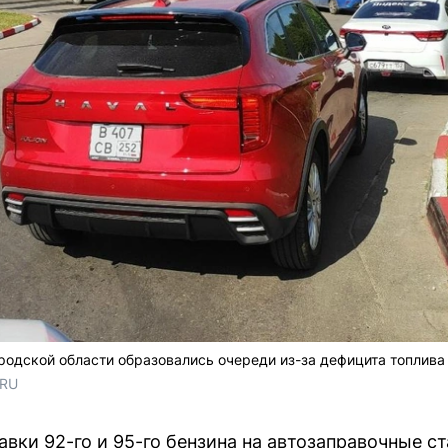
одской области образовались очереди из-за дефицита топлива
.RU
тавки 92-го и 95-го бензина на автозаправочные 