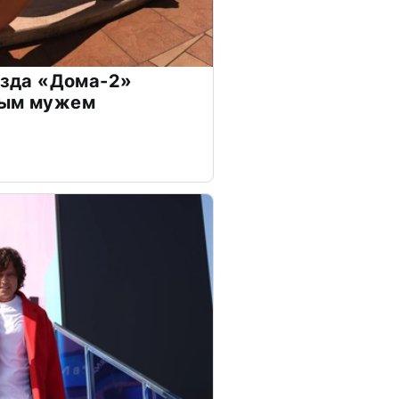
везда «Дома-2»
дым мужем