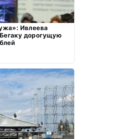
мужа»: Ивлеева
 Бегаку дорогущую
ублей