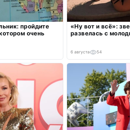
льник: пройдите
«Ну вот и всё»: з
 котором очень
развелась с моло
6 августа
54