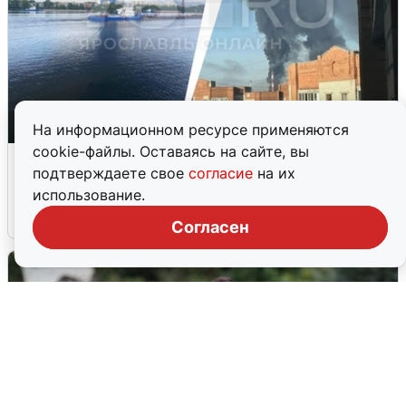
На информационном ресурсе применяются
cookie-файлы. Оставаясь на сайте, вы
Ночная атака БПЛА на Ярославль:
подтверждаете свое
согласие
на их
попадания и последствия
использование.
6 августа
0
Согласен