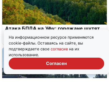
Атака БПЛА на Уфу: горожане шутят
На информационном ресурсе применяются
5 августа
0
cookie-файлы. Оставаясь на сайте, вы
подтверждаете свое
согласие
на их
использование.
Согласен