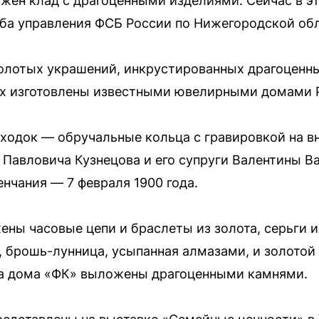
ен клад с драгоценными изделиями. Сейчас в эт
ба управления ФСБ России по Нижегородской обл
 золотых украшений, инкрустированных драгоцен
них изготовлены известными ювелирными домами 
ходок — обручальные кольца с гравировкой на вн
Павловича Кузнецова и его супруги Валентины 
енчания — 7 февраля 1900 года.
ены часовые цепи и браслеты из золота, серьги 
 брошь-лунница, усыпанная алмазами, и золотой 
а дома «ФК» выложены драгоценными камнями.