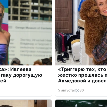
жа»: Ивлеева
«Триггерю тех, кто
егаку дорогущую
жестко прошлась п
лей
Ахмедовой и довел
5 августа
36