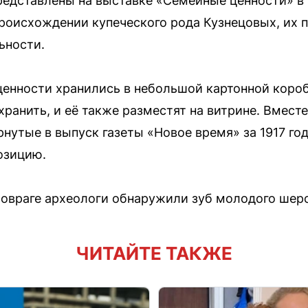
редставлены на выставке «Семейные ценности» в
роисхождении купеческого рода Кузнецовых, их 
ьности.
ценности хранились в небольшой картонной короб
хранить, и её также разместят на витрине. Вмес
нутые в выпуск газеты «Новое время» за 1917 го
озицию.
 овраге археологи обнаружили зуб молодого шер
ЧИТАЙТЕ ТАКЖЕ