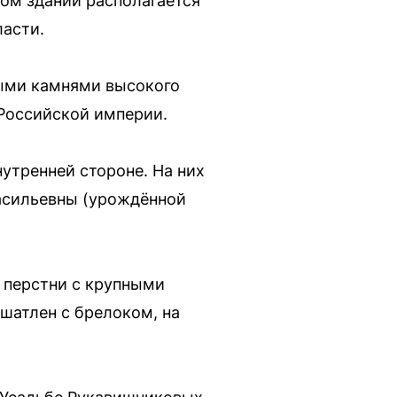
ом здании располагается
асти.
ными камнями высокого
Российской империи.
утренней стороне. На них
Васильевны (урождённой
и перстни с крупными
шатлен с брелоком, на