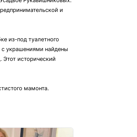
 Усадьбе Рукавишниковых.
предпринимательской и
ке из-под туалетного
те с украшениями найдены
д. Этот исторический
стистого мамонта.