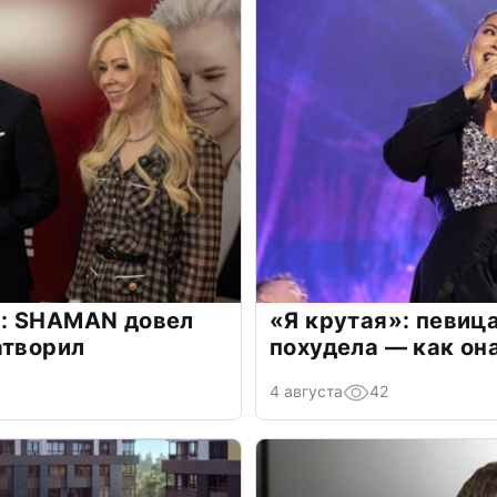
: SHAMAN довел
«Я крутая»: певиц
атворил
похудела — как он
4 августа
42