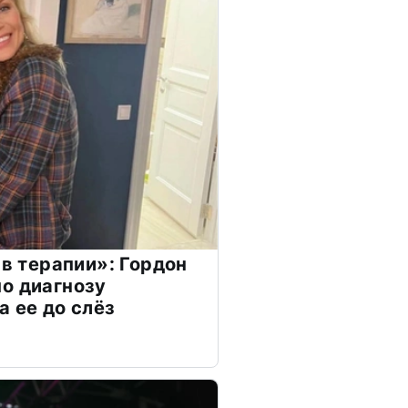
 в терапии»: Гордон
о диагнозу
а ее до слёз