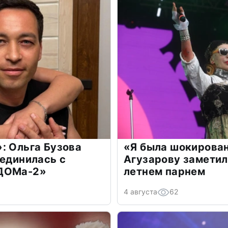
: Ольга Бузова
«Я была шокирова
оединилась с
Агузарову заметил
«ДОМа-2»
летнем парнем
4 августа
62