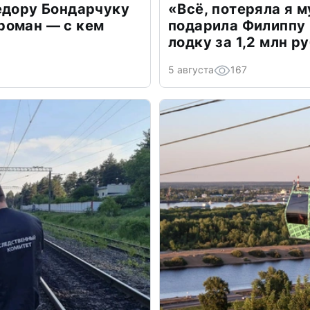
едору Бондарчуку
«Всё, потеряла я 
роман — с кем
подарила Филиппу
лодку за 1,2 млн р
5 августа
167