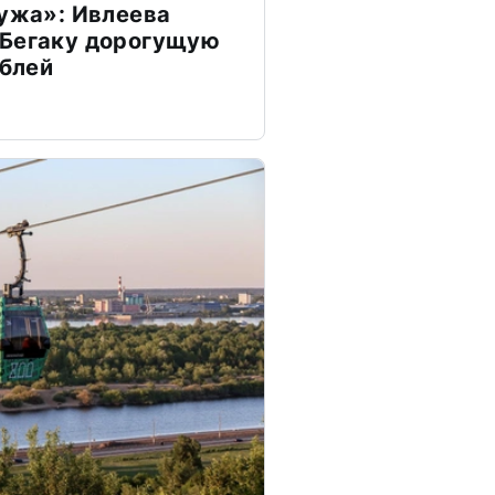
мужа»: Ивлеева
 Бегаку дорогущую
ублей