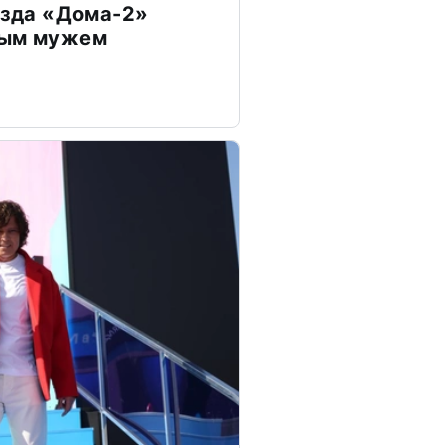
везда «Дома-2»
дым мужем