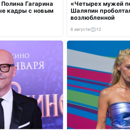
 Полина Гагарина
«Четырех мужей п
ые кадры с новым
Шаляпин проболтал
возлюбленной
6 августа
12