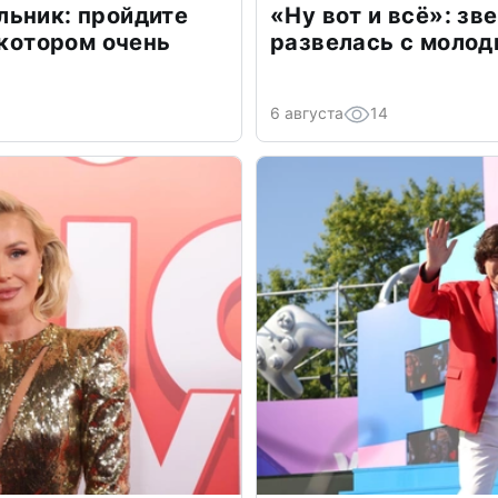
льник: пройдите
«Ну вот и всё»: з
 котором очень
развелась с моло
6 августа
14