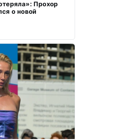
отеряла»: Прохор
ся о новой