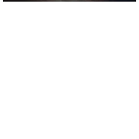
В Воронеже прогремели взрывы
после сигнала тревоги
5 августа
0