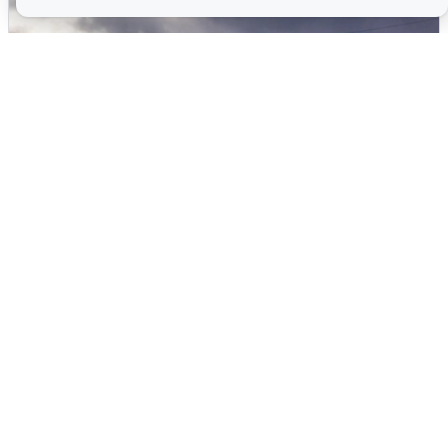
Над ХМАО впервые сбили
беспилотники
3 августа
0