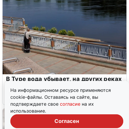
В Туре вода убывает, на других реках
области прибывает
На информационном ресурсе применяются
cookie-файлы. Оставаясь на сайте, вы
4 августа
0
подтверждаете свое
согласие
на их
использование.
Согласен