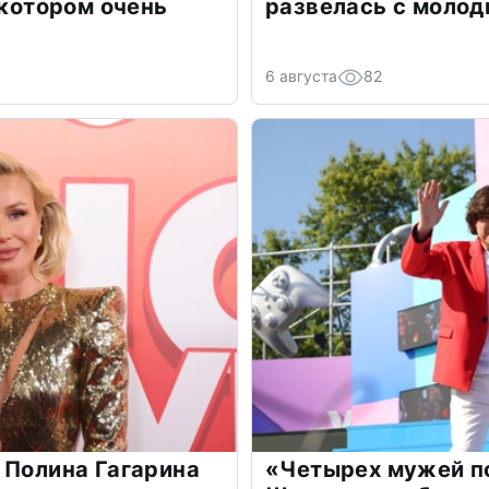
 котором очень
развелась с моло
6 августа
82
 Полина Гагарина
«Четырех мужей п