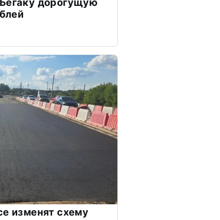
 Бегаку дорогущую
ублей
се изменят схему