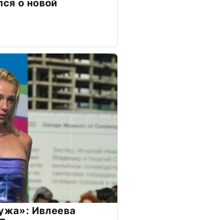
ся о новой
мужа»: Ивлеева