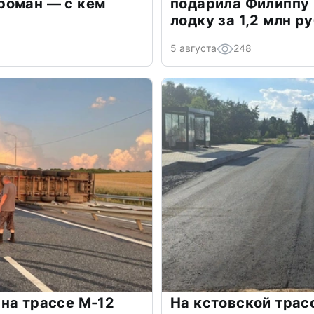
роман — с кем
подарила Филиппу
лодку за 1,2 млн р
5 августа
248
на трассе М-12
На кстовской трас