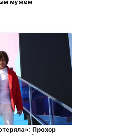
дым мужем
отеряла»: Прохор