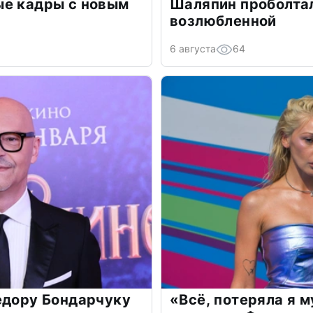
ые кадры с новым
Шаляпин проболтал
возлюбленной
6 августа
64
едору Бондарчуку
«Всё, потеряла я 