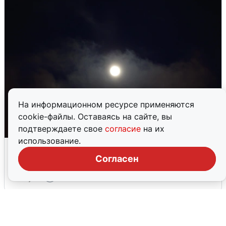
На информационном ресурсе применяются
cookie-файлы. Оставаясь на сайте, вы
подтверждаете свое
согласие
на их
использование.
Взрывы в Воронеже после сигнала
тревоги
Согласен
5 августа
0