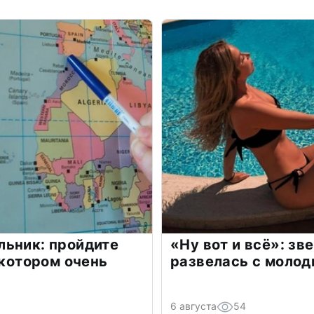
льник: пройдите
«Ну вот и всё»: з
 котором очень
развелась с моло
6 августа
54