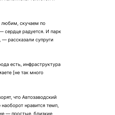
ь любим, скучаем по
— сердце радуется. И парк
, — рассказали супруги
рода есть, инфраструктура
аете [не так много
ворят, что Автозаводский
е наоборот нравится темп,
гие — простые, близкие