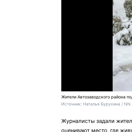
Жители Автозаводского района по
Источник: 
Наталья Бурухина / NN
Журналисты задали жителя
оценивают место, где живу