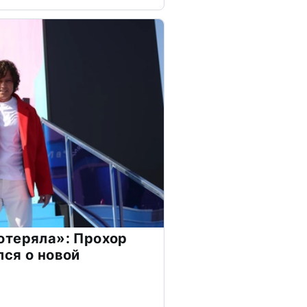
отеряла»: Прохор
ся о новой