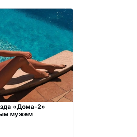
везда «Дома-2»
дым мужем