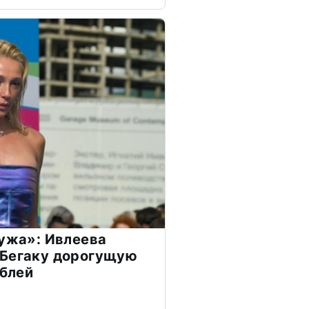
мужа»: Ивлеева
 Бегаку дорогущую
ублей