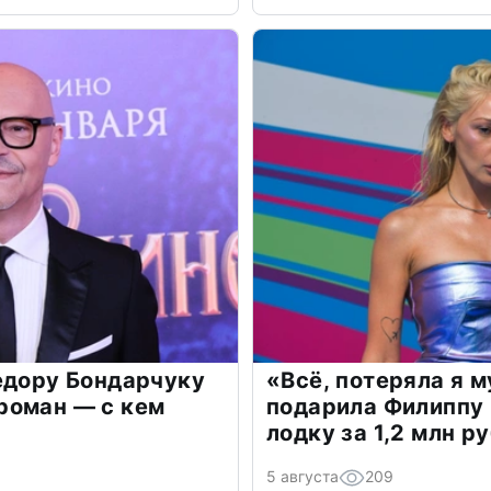
едору Бондарчуку
«Всё, потеряла я 
роман — с кем
подарила Филиппу
лодку за 1,2 млн р
5 августа
209