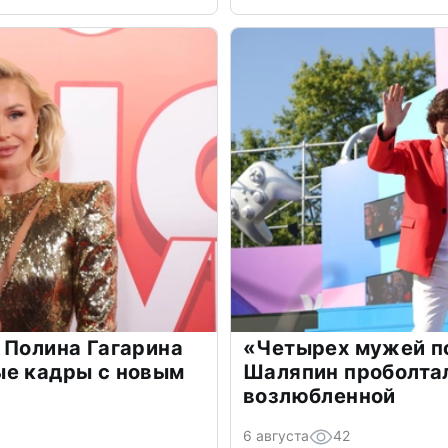
 Полина Гагарина
«Четырех мужей п
ые кадры с новым
Шаляпин проболтал
возлюбленной
6 августа
42