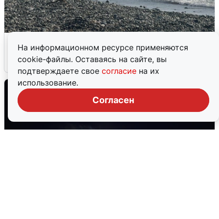
Сирены в Сочи: новая угроза БПЛА
На информационном ресурсе применяются
cookie-файлы. Оставаясь на сайте, вы
6 августа
0
подтверждаете свое
согласие
на их
использование.
Согласен