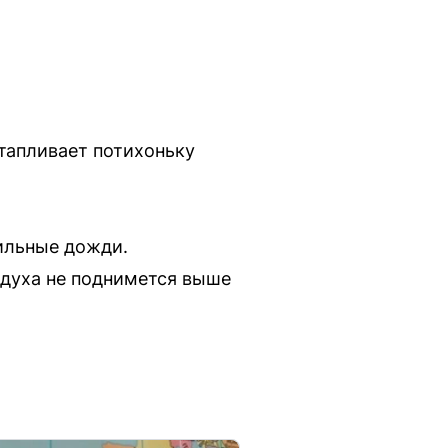
тапливает потихоньку
ильные дожди.
здуха не поднимется выше