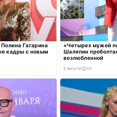
 Полина Гагарина
«Четырех мужей п
ые кадры с новым
Шаляпин проболтал
возлюбленной
6 августа
53