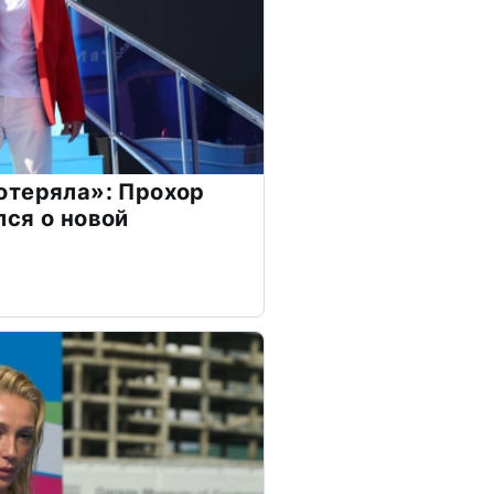
отеряла»: Прохор
ся о новой