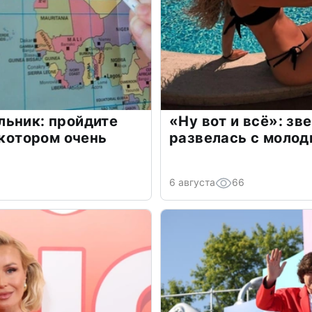
льник: пройдите
«Ну вот и всё»: з
 котором очень
развелась с моло
6 августа
66