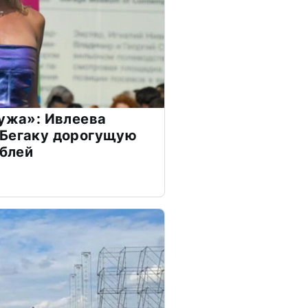
мужа»: Ивлеева
 Бегаку дорогущую
ублей