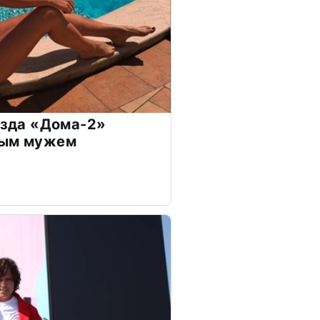
везда «Дома-2»
дым мужем