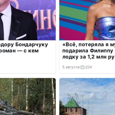
едору Бондарчуку
«Всё, потеряла я 
роман — с кем
подарила Филиппу
лодку за 1,2 млн р
5 августа
224