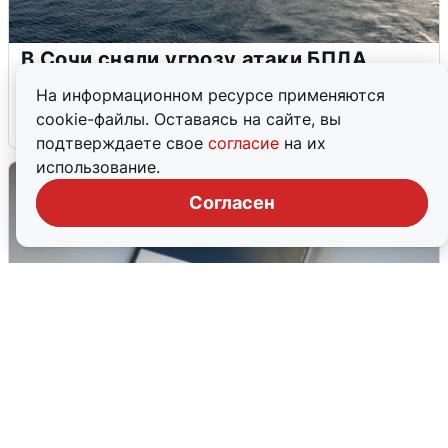
В Сочи сняли угрозу атаки БПЛА,
аэропорт закрыт
На информационном ресурсе применяются
cookie-файлы. Оставаясь на сайте, вы
6 августа
0
подтверждаете свое
согласие
на их
использование.
Согласен