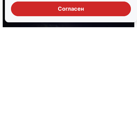
Согласен
Взрывы в Воронеже после сигнала
тревоги
5 августа
0