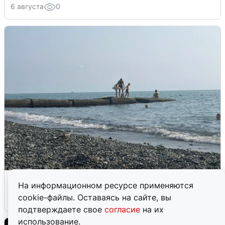
6 августа
0
Сирены в Сочи: новая угроза БПЛА
На информационном ресурсе применяются
cookie-файлы. Оставаясь на сайте, вы
6 августа
0
подтверждаете свое
согласие
на их
использование.