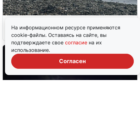
Сирены в Сочи: новая угроза БПЛА
На информационном ресурсе применяются
6 августа
0
cookie-файлы. Оставаясь на сайте, вы
подтверждаете свое
согласие
на их
использование.
Согласен
Взрывы в Воронеже после сигнала